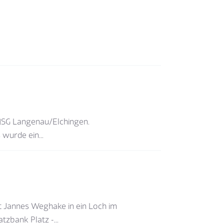
 HSG Langenau/Elchingen.
wurde ein...
t Jannes Weghake in ein Loch im
zbank Platz -...